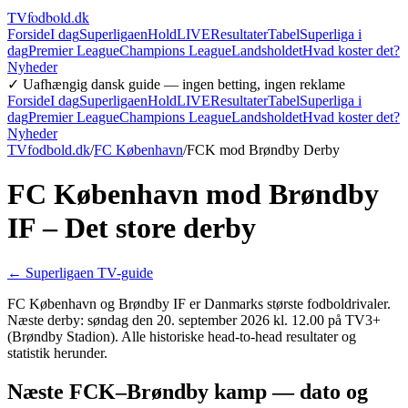
TVfodbold
.dk
Forside
I dag
Superligaen
Hold
LIVE
Resultater
Tabel
Superliga i
dag
Premier League
Champions League
Landsholdet
Hvad koster det?
Nyheder
✓ Uafhængig dansk guide — ingen betting, ingen reklame
Forside
I dag
Superligaen
Hold
LIVE
Resultater
Tabel
Superliga i
dag
Premier League
Champions League
Landsholdet
Hvad koster det?
Nyheder
TVfodbold.dk
/
FC København
/
FCK mod Brøndby Derby
FC København mod Brøndby
IF –
Det store derby
← Superligaen TV-guide
FC København og Brøndby IF er Danmarks største fodboldrivaler.
Næste derby:
søndag den 20. september 2026 kl. 12.00 på TV3+
(Brøndby Stadion)
. Alle historiske head-to-head resultater og
statistik herunder.
Næste FCK–Brøndby kamp — dato og