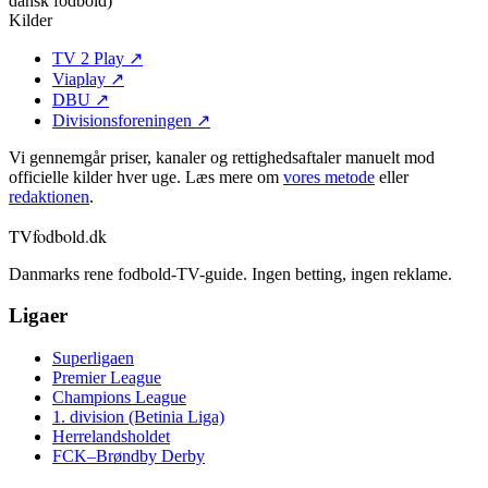
dansk fodbold)
Kilder
TV 2 Play
↗
Viaplay
↗
DBU
↗
Divisionsforeningen
↗
Vi gennemgår priser, kanaler og rettighedsaftaler manuelt mod
officielle kilder hver uge. Læs mere om
vores metode
eller
redaktionen
.
TVfodbold
.dk
Danmarks rene fodbold-TV-guide. Ingen betting, ingen reklame.
Ligaer
Superligaen
Premier League
Champions League
1. division (Betinia Liga)
Herrelandsholdet
FCK–Brøndby Derby