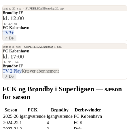
søndag 20. sep.
·
SUPERLIGAEN
søndag 20. sep.
Brøndby IF
kl.
12:00
Om 42d 9t
FC København
TV3+
↗ Del
søndag 8. nov.
·
SUPERLIGAEN
søndag 8. nov.
FC København
kl.
17:00
Om 91d 14t
Brøndby IF
TV 2 Play
Kræver abonnement
↗ Del
FCK og Brøndby i Superligaen — sæson
for sæson
Sæson
FCK
Brøndby
Derby-vinder
2025-26
Igangværende
Igangværende
FC København
2024-25
1
4
FCK
2023-24
2
3
Delt