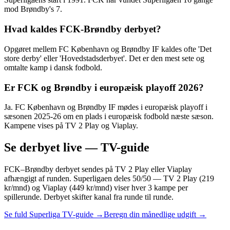
mod Brøndby's 7.
Hvad kaldes FCK-Brøndby derbyet?
Opgøret mellem FC København og Brøndby IF kaldes ofte 'Det
store derby' eller 'Hovedstadsderbyet'. Det er den mest sete og
omtalte kamp i dansk fodbold.
Er FCK og Brøndby i europæisk playoff 2026?
Ja. FC København og Brøndby IF mødes i europæisk playoff i
sæsonen 2025-26 om en plads i europæisk fodbold næste sæson.
Kampene vises på TV 2 Play og Viaplay.
Se derbyet live — TV-guide
FCK–Brøndby derbyet sendes på TV 2 Play eller Viaplay
afhængigt af runden. Superligaen deles 50/50 — TV 2 Play (219
kr/mnd) og Viaplay (449 kr/mnd) viser hver 3 kampe per
spillerunde. Derbyet skifter kanal fra runde til runde.
Se fuld Superliga TV-guide →
Beregn din månedlige udgift →