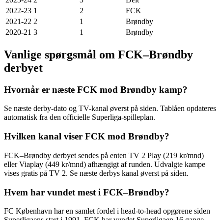
2022-23
1
2
FCK
2021-22
2
1
Brøndby
2020-21
3
1
Brøndby
Vanlige spørgsmål om FCK–Brøndby
derbyet
Hvornår er næste FCK mod Brøndby kamp?
Se næste derby-dato og TV-kanal øverst på siden. Tablåen opdateres
automatisk fra den officielle Superliga-spilleplan.
Hvilken kanal viser FCK mod Brøndby?
FCK–Brøndby derbyet sendes på enten TV 2 Play (219 kr/mnd)
eller Viaplay (449 kr/mnd) afhængigt af runden. Udvalgte kampe
vises gratis på TV 2. Se næste derbys kanal øverst på siden.
Hvem har vundet mest i FCK–Brøndby?
FC København har en samlet fordel i head-to-head opgørene siden
Superligaens start i 1991. FCK har vundet Superligaen 16 gange