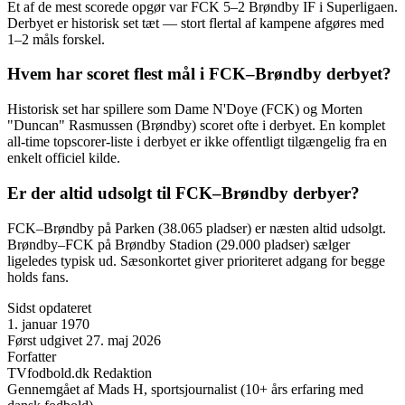
Et af de mest scorede opgør var FCK 5–2 Brøndby IF i Superligaen.
Derbyet er historisk set tæt — stort flertal af kampene afgøres med
1–2 måls forskel.
Hvem har scoret flest mål i FCK–Brøndby derbyet?
Historisk set har spillere som Dame N'Doye (FCK) og Morten
"Duncan" Rasmussen (Brøndby) scoret ofte i derbyet. En komplet
all-time topscorer-liste i derbyet er ikke offentligt tilgængelig fra en
enkelt officiel kilde.
Er der altid udsolgt til FCK–Brøndby derbyer?
FCK–Brøndby på Parken (38.065 pladser) er næsten altid udsolgt.
Brøndby–FCK på Brøndby Stadion (29.000 pladser) sælger
ligeledes typisk ud. Sæsonkortet giver prioriteret adgang for begge
holds fans.
Sidst opdateret
1. januar 1970
Først udgivet
27. maj 2026
Forfatter
TVfodbold.dk Redaktion
Gennemgået af
Mads H, sportsjournalist (10+ års erfaring med