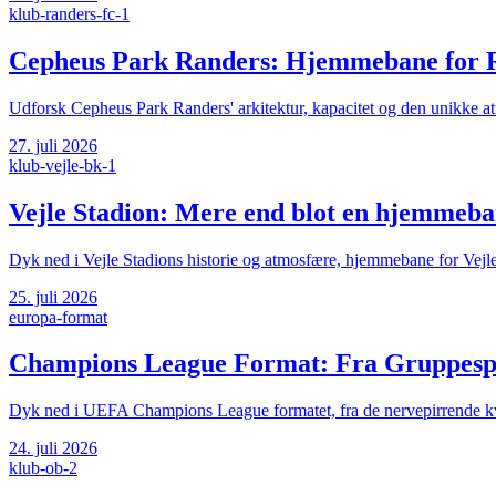
klub-randers-fc-1
Cepheus Park Randers: Hjemmebane for 
Udforsk Cepheus Park Randers' arkitektur, kapacitet og den unikke atm
27. juli 2026
klub-vejle-bk-1
Vejle Stadion: Mere end blot en hjemmeba
Dyk ned i Vejle Stadions historie og atmosfære, hjemmebane for Vejle B
25. juli 2026
europa-format
Champions League Format: Fra Gruppespi
Dyk ned i UEFA Champions League formatet, fra de nervepirrende kvalif
24. juli 2026
klub-ob-2