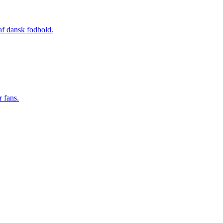
 af dansk fodbold.
 fans.