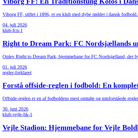
Viborg FF: En Traditionstung Kolos i Dan
Viborg FF, stiftet i 1896, er en klub med dybe rødder i dansk fodbold
04. juli 2026
klub-fcn-1
Right to Dream Park: FC Nordsjællands 
Oplev Right to Dream Park, hjemmebane for FC Nordsjælland, der byd
01. juli 2026
regler-forklaret
Forstå offside-reglen i fodbold: En komple
Offside-reglen er en af fodboldens mest omtalte og misforståede regle
30. juni 2026
klub-vejle-bk-1
Vejle Stadion: Hjemmebane for Vejle Bold