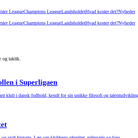
mier League
Champions League
Landsholdet
Hvad koster det?
Nyheder
mier League
Champions League
Landsholdet
Hvad koster det?
Nyheder
 og taktik.
llen i Superligaen
nt klub i dansk fodbold, kendt for sin unikke filosofi og talentudvikling
tet
g stolt historie. Læs om klubbens identitet, milepæle og fans.