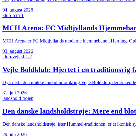
04. august 2026
klub-fcm-1
MCH Arena: FC Midtjyllands Hjemmebane
MCH Arena er FC Midtjyllands moderne hjemmebane i Herning. Oplev
03. august 2026
klub-vejle-bk-2
Vejle Boldklub: Hjertet i en traditionsrig 
Dyk ned i den unikke fankultur omkring Vejle Boldklub, der er kendeteg
31. juli 2026
landshold-trojen
Den danske landsholdstrøje: Mere end blot 
Den danske landsholdstrøje, især Hummel-traditionen, er et ikonisk sy
29. juli 2026