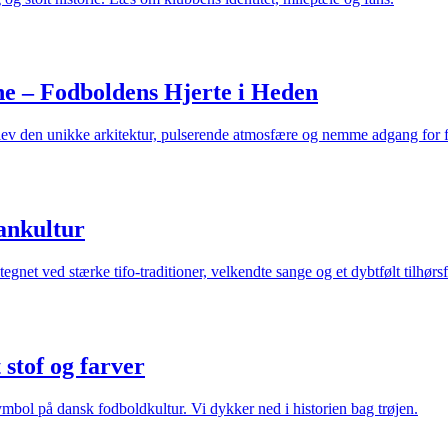
 – Fodboldens Hjerte i Heden
 den unikke arkitektur, pulserende atmosfære og nemme adgang for fa
fankultur
net ved stærke tifo-traditioner, velkendte sange og et dybtfølt tilhørs
stof og farver
mbol på dansk fodboldkultur. Vi dykker ned i historien bag trøjen.