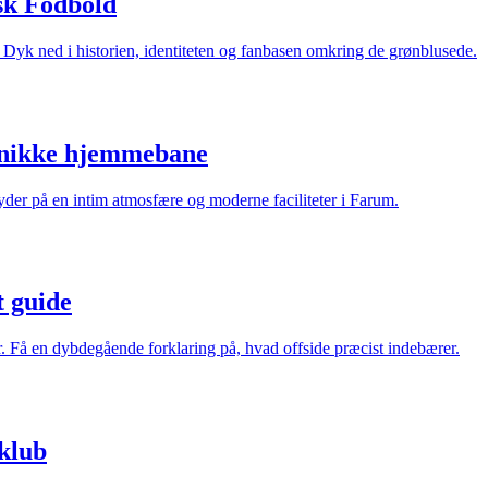
sk Fodbold
. Dyk ned i historien, identiteten og fanbasen omkring de grønblusede.
unikke hjemmebane
er på en intim atmosfære og moderne faciliteter i Farum.
t guide
r. Få en dybdegående forklaring på, hvad offside præcist indebærer.
klub