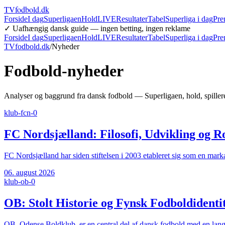
TVfodbold
.dk
Forside
I dag
Superligaen
Hold
LIVE
Resultater
Tabel
Superliga i dag
Pre
✓ Uafhængig dansk guide — ingen betting, ingen reklame
Forside
I dag
Superligaen
Hold
LIVE
Resultater
Tabel
Superliga i dag
Pre
TVfodbold.dk
/
Nyheder
Fodbold-nyheder
Analyser og baggrund fra dansk fodbold — Superligaen, hold, spillere
klub-fcn-0
FC Nordsjælland: Filosofi, Udvikling og Ro
FC Nordsjælland har siden stiftelsen i 2003 etableret sig som en marka
06. august 2026
klub-ob-0
OB: Stolt Historie og Fynsk Fodboldidenti
OB, Odense Boldklub, er en central del af dansk fodbold med en lang o