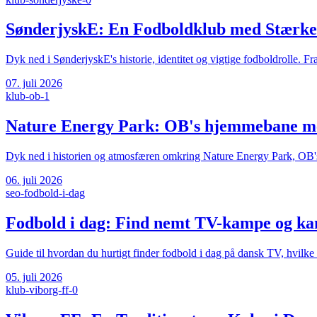
SønderjyskE: En Fodboldklub med Stærke 
Dyk ned i SønderjyskE's historie, identitet og vigtige fodboldrolle.
07. juli 2026
klub-ob-1
Nature Energy Park: OB's hjemmebane me
Dyk ned i historien og atmosfæren omkring Nature Energy Park, OB'
06. juli 2026
seo-fodbold-i-dag
Fodbold i dag: Find nemt TV-kampe og ka
Guide til hvordan du hurtigt finder fodbold i dag på dansk TV, hvil
05. juli 2026
klub-viborg-ff-0