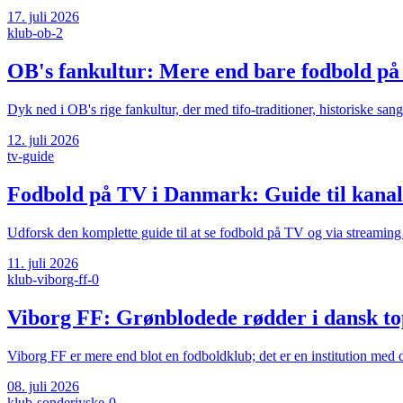
17. juli 2026
klub-ob-2
OB's fankultur: Mere end bare fodbold på
Dyk ned i OB's rige fankultur, der med tifo-traditioner, historiske sa
12. juli 2026
tv-guide
Fodbold på TV i Danmark: Guide til kanal
Udforsk den komplette guide til at se fodbold på TV og via streaming i
11. juli 2026
klub-viborg-ff-0
Viborg FF: Grønblodede rødder i dansk t
Viborg FF er mere end blot en fodboldklub; det er en institution med 
08. juli 2026
klub-sonderjyske-0