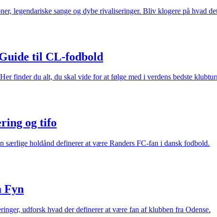
oner, legendariske sange og dybe rivaliseringer. Bliv klogere på hvad de
Guide til CL-fodbold
finder du alt, du skal vide for at følge med i verdens bedste klubtur
ring og tifo
n særlige holdånd definerer at være Randers FC-fan i dansk fodbold.
å Fyn
iseringer, udforsk hvad der definerer at være fan af klubben fra Odense.