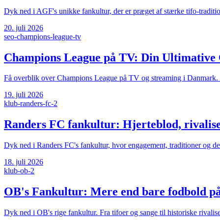
Dyk ned i AGF's unikke fankultur, der er præget af stærke tifo-traditi
20. juli 2026
seo-champions-league-tv
Champions League på TV: Din Ultimative 
Få overblik over Champions League på TV og streaming i Danmark. Her 
19. juli 2026
klub-randers-fc-2
Randers FC fankultur: Hjerteblod, rivalise
Dyk ned i Randers FC's fankultur, hvor engagement, traditioner og de
18. juli 2026
klub-ob-2
OB's Fankultur: Mere end bare fodbold p
Dyk ned i OB's rige fankultur. Fra tifoer og sange til historiske rival