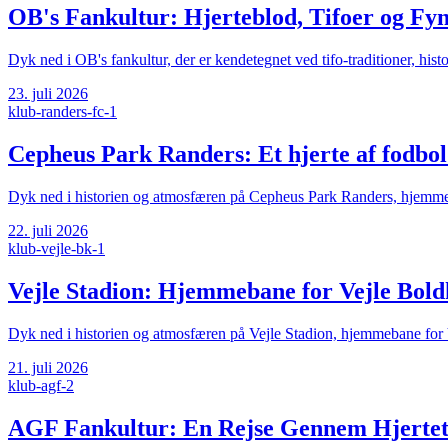
OB's Fankultur: Hjerteblod, Tifoer og Fy
Dyk ned i OB's fankultur, der er kendetegnet ved tifo-traditioner, hist
23. juli 2026
klub-randers-fc-1
Cepheus Park Randers: Et hjerte af fodbol
Dyk ned i historien og atmosfæren på Cepheus Park Randers, hjemmeba
22. juli 2026
klub-vejle-bk-1
Vejle Stadion: Hjemmebane for Vejle Bold
Dyk ned i historien og atmosfæren på Vejle Stadion, hjemmebane for 
21. juli 2026
klub-agf-2
AGF Fankultur: En Rejse Gennem Hjertet