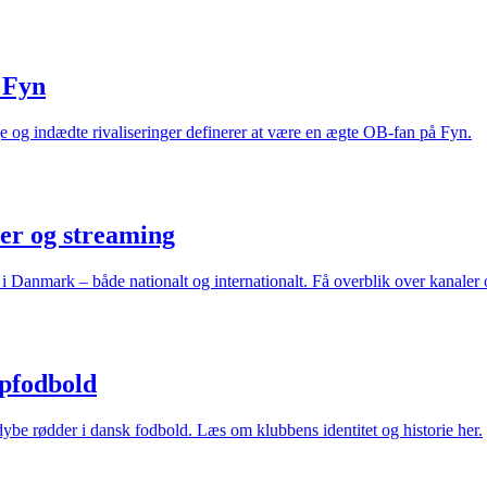
 Fyn
nge og indædte rivaliseringer definerer at være en ægte OB-fan på Fyn.
er og streaming
 Danmark – både nationalt og internationalt. Få overblik over kanaler o
opfodbold
dybe rødder i dansk fodbold. Læs om klubbens identitet og historie her.