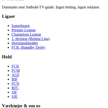
Danmarks rene fodbold-TV-guide. Ingen betting, ingen reklame.
Ligaer
Superligaen
Premier League
Champions League
1. division (Betinia Liga)
Herrelandsholdet
FCK–Brøndby Derby
Hold
FCK
FCM
AGF
BIF
FCN
RFC
SIF
SJE
Værktøjer & om os