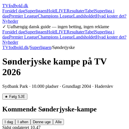
TVfodbold
.dk
Forside
I dag
Superligaen
Hold
LIVE
Resultater
Tabel
Superliga i
dag
Premier League
Champions League
Landsholdet
Hvad koster det?
Nyheder
✓ Uafhængig dansk guide — ingen betting, ingen reklame
Forside
I dag
Superligaen
Hold
LIVE
Resultater
Tabel
Superliga i
dag
Premier League
Champions League
Landsholdet
Hvad koster det?
Nyheder
TVfodbold.dk
/
Superligaen
/
Sønderjyske
Sønderjyske
kampe på TV
2026
Sydbank Park
·
10.000
pladser · Grundlagt
2004
·
Haderslev
★ Følg
SJE
Kommende
Sønderjyske
-kampe
I dag
I aften
Denne uge
Alle
Sidst opdateret
10.47