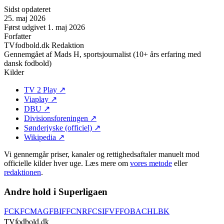
Sidst opdateret
25. maj 2026
Først udgivet
1. maj 2026
Forfatter
TVfodbold.dk Redaktion
Gennemgået af
Mads H, sportsjournalist (10+ års erfaring med
dansk fodbold)
Kilder
TV 2 Play
↗
Viaplay
↗
DBU
↗
Divisionsforeningen
↗
Sønderjyske (officiel)
↗
Wikipedia
↗
Vi gennemgår priser, kanaler og rettighedsaftaler manuelt mod
officielle kilder hver uge. Læs mere om
vores metode
eller
redaktionen
.
Andre hold i Superligaen
FCK
FCM
AGF
BIF
FCN
RFC
SIF
VFF
OB
ACH
LBK
TVfodbold
.dk