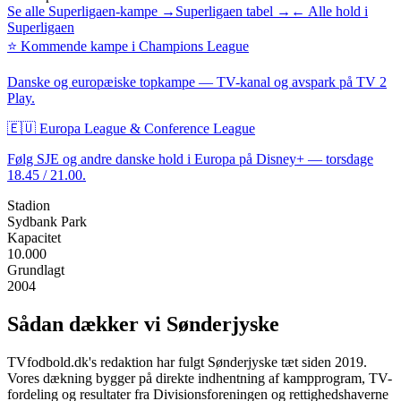
Se alle Superligaen-kampe →
Superligaen tabel →
← Alle hold i
Superligaen
⭐ Kommende kampe i Champions League
Danske og europæiske topkampe — TV-kanal og avspark på TV 2
Play.
🇪🇺 Europa League & Conference League
Følg
SJE
og andre danske hold i Europa på Disney+ — torsdage
18.45 / 21.00.
Stadion
Sydbank Park
Kapacitet
10.000
Grundlagt
2004
Sådan dækker vi
Sønderjyske
TVfodbold.dk's redaktion har fulgt
Sønderjyske
tæt siden 2019.
Vores dækning bygger på direkte indhentning af kampprogram, TV-
fordeling og resultater fra Divisionsforeningen og rettighedshaverne