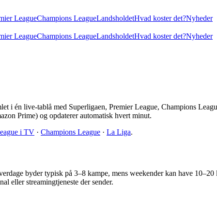
mier League
Champions League
Landsholdet
Hvad koster det?
Nyheder
mier League
Champions League
Landsholdet
Hvad koster det?
Nyheder
et i én live-tablå med Superligaen, Premier League, Champions League
mazon Prime) og opdaterer automatisk hvert minut.
League i TV
·
Champions League
·
La Liga
.
erdage byder typisk på 3–8 kampe, mens weekender kan have 10–20 ka
al eller streamingtjeneste der sender.