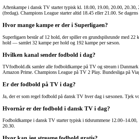
Aftenkampe i dansk TV starter typisk kl. 18.00, 19.00, 20.00, 20.30, 
(fredag). Champions League starter altid 18.45 eller 21.00. Se dagens 
Hvor mange kampe er der i Superligaen?
Superligaen består af 12 hold, der spiller en grundspilsrunde med 22 
hold — samlet 32 kampe per hold og 192 kampe per sæson.
Hvilken kanal sender fodbold i dag?
TVfodbold.dk samler alle fodboldkampe på TV og stream i Danmark i 
Amazon Prime. Champions League på TV 2 Play. Bundesliga på Via
Er der fodbold på TV i dag?
Ja, der er som regel fodbold på dansk TV hver dag i sæsonen. Tjek vore
Hvornår er der fodbold i dansk TV i dag?
Fodboldkampe i dansk TV starter typisk i tidsrummene 12.00–14.00, 
20.30.
Hvor kan jeg streame fodbold gratis?