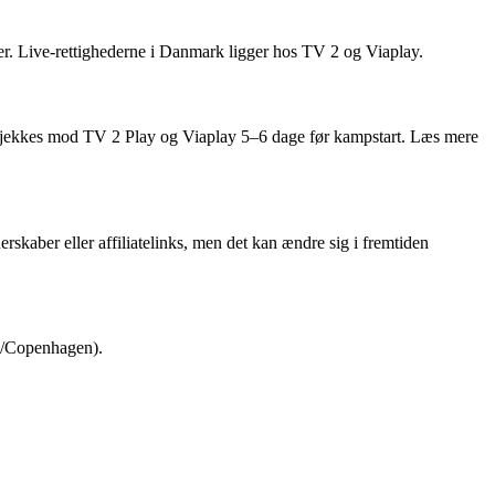
r. Live-rettighederne i Danmark ligger hos TV 2 og Viaplay.
jekkes mod TV 2 Play og Viaplay 5–6 dage før kampstart. Læs mere
rskaber eller affiliatelinks, men det kan ændre sig i fremtiden
pe/Copenhagen).