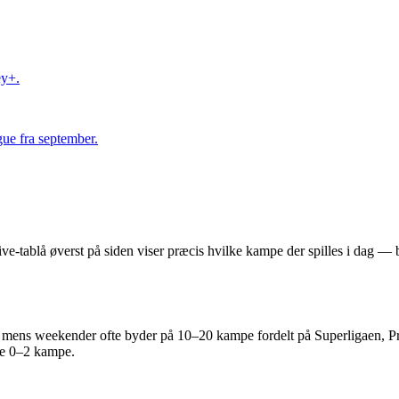
y+.
ue fra september.
ive-tablå øverst på siden viser præcis hvilke kampe der spilles i dag —
 mens weekender ofte byder på 10–20 kampe fordelt på Superligaen, P
re 0–2 kampe.