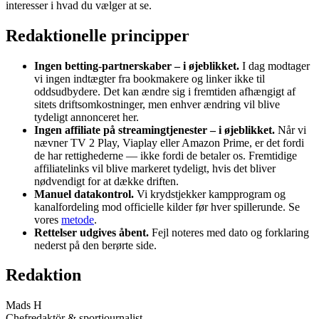
interesser i hvad du vælger at se.
Redaktionelle principper
Ingen betting-partnerskaber – i øjeblikket.
I dag modtager
vi ingen indtægter fra bookmakere og linker ikke til
oddsudbydere. Det kan ændre sig i fremtiden afhængigt af
sitets driftsomkostninger, men enhver ændring vil blive
tydeligt annonceret her.
Ingen affiliate på streamingtjenester – i øjeblikket.
Når vi
nævner TV 2 Play, Viaplay eller Amazon Prime, er det fordi
de har rettighederne — ikke fordi de betaler os. Fremtidige
affiliatelinks vil blive markeret tydeligt, hvis det bliver
nødvendigt for at dække driften.
Manuel datakontrol.
Vi krydstjekker kampprogram og
kanalfordeling mod officielle kilder før hver spillerunde. Se
vores
metode
.
Rettelser udgives åbent.
Fejl noteres med dato og forklaring
nederst på den berørte side.
Redaktion
Mads H
Chefredaktör & sportjournalist