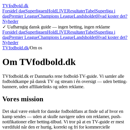
TVfodbold
.dk
Forside
I dag
Superligaen
Hold
LIVE
Resultater
Tabel
Superliga i
dag
Premier League
Champions League
Landsholdet
Hvad koster det?
Nyheder
✓ Uafhængig dansk guide — ingen betting, ingen reklame
Forside
I dag
Superligaen
Hold
LIVE
Resultater
Tabel
Superliga i
dag
Premier League
Champions League
Landsholdet
Hvad koster det?
Nyheder
TVfodbold.dk
/
Om os
Om TVfodbold.dk
TVfodbold.dk er Danmarks rene fodbold-TV-guide. Vi samler alle
fodboldkampe på dansk TV og stream i én oversigt — uden betting-
bannere, uden affiliatelinks og uden reklame.
Vores mission
Det skal være enkelt for danske fodboldfans at finde ud af hvor en
kamp sendes — uden at skulle navigere uden om reklamer, push-
notifikationer eller betting-tilbud. Vi tror på at en TV-guide er mest
værdifuld når den er hurtig, korrekt og fri for kommercielle