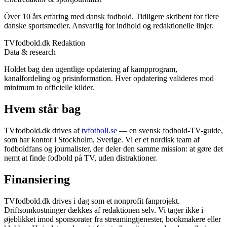
Över 10 års erfaring med dansk fodbold. Tidligere skribent for flere
danske sportsmedier. Ansvarlig for indhold og redaktionelle linjer.
TVfodbold.dk Redaktion
Data & research
Holdet bag den ugentlige opdatering af kampprogram,
kanalfordeling og prisinformation. Hver opdatering valideres mod
minimum to officielle kilder.
Hvem står bag
TVfodbold.dk drives af
tvfotboll.se
— en svensk fodbold-TV-guide,
som har kontor i Stockholm, Sverige. Vi er et nordisk team af
fodboldfans og journalister, der deler den samme mission: at gøre det
nemt at finde fodbold på TV, uden distraktioner.
Finansiering
TVfodbold.dk drives i dag som et nonprofit fanprojekt.
Driftsomkostninger dækkes af redaktionen selv. Vi tager ikke i
øjeblikket imod sponsorater fra streamingtjenester, bookmakere eller