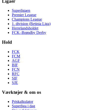
Ligaer
Superligaen
Premier League
Champions League
1. division (Betinia Liga)
Herrelandsholdet
FCK–Brøndby Derby
Hold
FCK
FCM
AGF
BIF
FCN
RFC
SIF
SJE
Værktøjer & om os
Priskalkulator
Superliga i dag