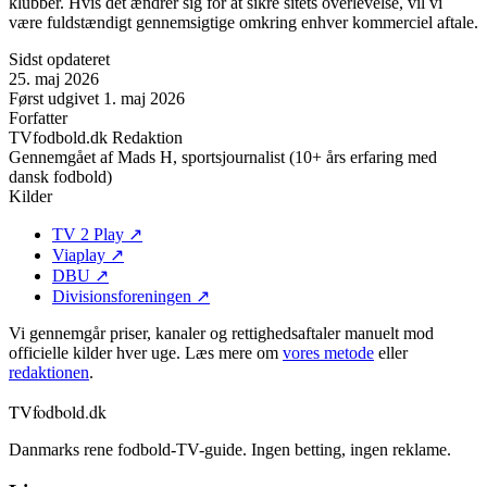
klubber. Hvis det ændrer sig for at sikre sitets overlevelse, vil vi
være fuldstændigt gennemsigtige omkring enhver kommerciel aftale.
Sidst opdateret
25. maj 2026
Først udgivet
1. maj 2026
Forfatter
TVfodbold.dk Redaktion
Gennemgået af
Mads H, sportsjournalist (10+ års erfaring med
dansk fodbold)
Kilder
TV 2 Play
↗
Viaplay
↗
DBU
↗
Divisionsforeningen
↗
Vi gennemgår priser, kanaler og rettighedsaftaler manuelt mod
officielle kilder hver uge. Læs mere om
vores metode
eller
redaktionen
.
TVfodbold
.dk
Danmarks rene fodbold-TV-guide. Ingen betting, ingen reklame.