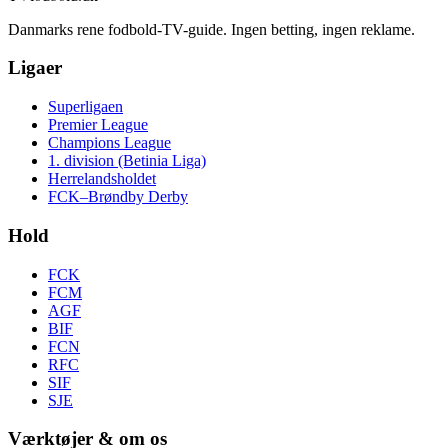
Danmarks rene fodbold-TV-guide. Ingen betting, ingen reklame.
Ligaer
Superligaen
Premier League
Champions League
1. division (Betinia Liga)
Herrelandsholdet
FCK–Brøndby Derby
Hold
FCK
FCM
AGF
BIF
FCN
RFC
SIF
SJE
Værktøjer & om os