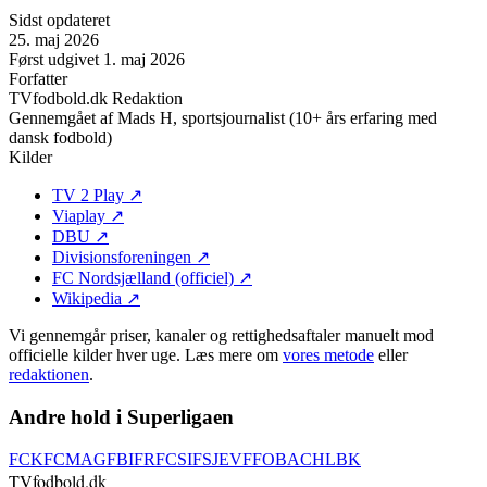
Sidst opdateret
25. maj 2026
Først udgivet
1. maj 2026
Forfatter
TVfodbold.dk Redaktion
Gennemgået af
Mads H, sportsjournalist (10+ års erfaring med
dansk fodbold)
Kilder
TV 2 Play
↗
Viaplay
↗
DBU
↗
Divisionsforeningen
↗
FC Nordsjælland (officiel)
↗
Wikipedia
↗
Vi gennemgår priser, kanaler og rettighedsaftaler manuelt mod
officielle kilder hver uge. Læs mere om
vores metode
eller
redaktionen
.
Andre hold i Superligaen
FCK
FCM
AGF
BIF
RFC
SIF
SJE
VFF
OB
ACH
LBK
TVfodbold
.dk