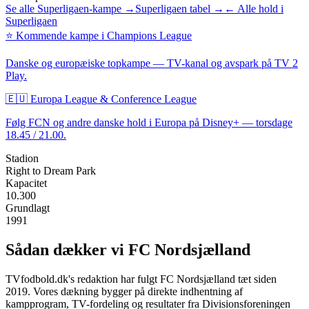
Se alle Superligaen-kampe →
Superligaen tabel →
← Alle hold i
Superligaen
⭐ Kommende kampe i Champions League
Danske og europæiske topkampe — TV-kanal og avspark på TV 2
Play.
🇪🇺 Europa League & Conference League
Følg
FCN
og andre danske hold i Europa på Disney+ — torsdage
18.45 / 21.00.
Stadion
Right to Dream Park
Kapacitet
10.300
Grundlagt
1991
Sådan dækker vi
FC Nordsjælland
TVfodbold.dk's redaktion har fulgt
FC Nordsjælland
tæt siden
2019. Vores dækning bygger på direkte indhentning af
kampprogram, TV-fordeling og resultater fra Divisionsforeningen