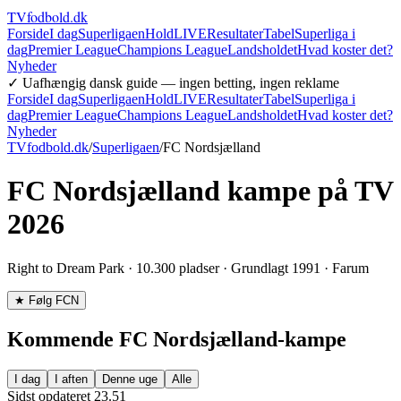
TVfodbold
.dk
Forside
I dag
Superligaen
Hold
LIVE
Resultater
Tabel
Superliga i
dag
Premier League
Champions League
Landsholdet
Hvad koster det?
Nyheder
✓ Uafhængig dansk guide — ingen betting, ingen reklame
Forside
I dag
Superligaen
Hold
LIVE
Resultater
Tabel
Superliga i
dag
Premier League
Champions League
Landsholdet
Hvad koster det?
Nyheder
TVfodbold.dk
/
Superligaen
/
FC Nordsjælland
FC Nordsjælland
kampe på TV
2026
Right to Dream Park
·
10.300
pladser · Grundlagt
1991
·
Farum
★ Følg
FCN
Kommende
FC Nordsjælland
-kampe
I dag
I aften
Denne uge
Alle
Sidst opdateret
23.51