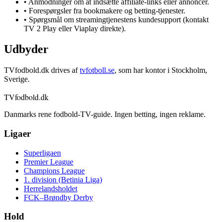
• Anmodninger om at indsætte affiliate-links eller annoncer.
• Forespørgsler fra bookmakere og betting-tjenester.
• Spørgsmål om streamingtjenestens kundesupport (kontakt
TV 2 Play eller Viaplay direkte).
Udbyder
TVfodbold.dk drives af
tvfotboll.se
, som har kontor i Stockholm,
Sverige.
TVfodbold
.dk
Danmarks rene fodbold-TV-guide. Ingen betting, ingen reklame.
Ligaer
Superligaen
Premier League
Champions League
1. division (Betinia Liga)
Herrelandsholdet
FCK–Brøndby Derby
Hold