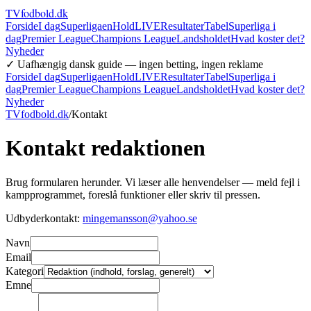
TVfodbold
.dk
Forside
I dag
Superligaen
Hold
LIVE
Resultater
Tabel
Superliga i
dag
Premier League
Champions League
Landsholdet
Hvad koster det?
Nyheder
✓ Uafhængig dansk guide — ingen betting, ingen reklame
Forside
I dag
Superligaen
Hold
LIVE
Resultater
Tabel
Superliga i
dag
Premier League
Champions League
Landsholdet
Hvad koster det?
Nyheder
TVfodbold.dk
/
Kontakt
Kontakt redaktionen
Brug formularen herunder. Vi læser alle henvendelser — meld fejl i
kampprogrammet, foreslå funktioner eller skriv til pressen.
Udbyderkontakt:
mingemansson@yahoo.se
Navn
Email
Kategori
Emne