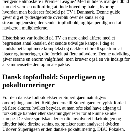
fængende atmosfære i Premier League? Med nutidens mange udbud
kan det være en udfordring at finde hoved og hale i, hvor og
hvordan man bedst ser fodbold på TV i Danmark. Denne guide
giver dig et fyldestgørende overblik over de kanaler og
streamingtjenester, der sender topfodbold, og hjælper dig med at
navigere i mulighederne.
Historisk set var fodbold på TV en mere enkel affære med et
begrænset antal kanaler, der sendte udvalgte kampe. I dag er
landskabet langt mere komplekst og dækker et bredt spektrum af
ligaer og turneringer, ofte fordelt på flere udbydere. Denne udvikling
giver seerne en enorm valgfrihed, men kræver også en vis indsigt for
at sammensætte den optimale pakke.
Dansk topfodbold: Superligaen og
pokalturneringer
For den danske fodboldelsker er Superligaen naturligvis
omdrejningspunktet. Rettighederne til Superligaen er typisk fordelt
på flere aktører, hvilket betyder, at man ofte skal have adgang til
forskellige kanaler eller streamingtjenester for at kunne se alle
kampe. De store sportskanaler er ofte involveret i dækningen og
tilbyder både direkte sening og optakter samt analyser i dybden.
Udover Superligaen er den danske pokalturnering, DBU Pokalen,