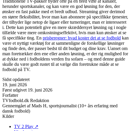
Traditionelle TV-pakker byder ofte på en bred vifte af kanaler,
herunder sportskanaler, og kan være en god løsning for den, der
ønsker en fast pakke med et bredt udbud. Streaming giver derimod
en større fleksibilitet, hvor man kan abonnere på specifikke tjenester,
der tilbyder lige netop de ligaer eller turneringer, man er interesseret
i. Dette kan potentielt give en mere skræddersyet løsning og i nogle
tilfælde være mere omkostningseffektivt, hvis man kun ønsker at se
få specifikke ting. En
prisberegner: hvad koster det at se fodbold
kan
være et nyttigt værktøj for at sammenligne de forskellige løsninger
og finde den, der passer bedst til dit budget og dine krav. Uanset om
man foretrækker den ene eller anden løsning, er der rig mulighed for
at dykke ned i fodboldens verden fra sofaen – og med denne guide
skulle du være godt rustet til at vælge din foretrukne måde at se
fodbold på TV.
Sidst opdateret
19. juni 2026
Først udgivet
19. juni 2026
Forfatter
TVfodbold.dk Redaktion
Gennemgået af
Mads H, sportsjournalist (10+ års erfaring med
dansk fodbold)
Kilder
TV 2 Play
↗