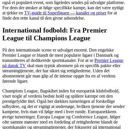
også et populært event, som ligeledes sendes på udvalgte platforme.
For dem der ønsker at følge specifikke kampe, kan det være nyttigt
at tjekke en
TV-guide til Superligaen — kanaler og priser
for at
finde den rette kanal til den givne udsendelse.
International fodbold: Fra Premier
League til Champions League
På den internationale scene er udvalget enormt. Den engelske
Premier League er blandt de mest populære ligaer i Danmark og
transmitteres af dedikerede sportskanaler. For at se
Premier League
på dansk TV
skal man typisk abonnere på en specifik pakke eller
streamingtjeneste, der har sikret sig rettighederne. Uden det
abonnement går man glip af de intense opgør fra en af verdens
førende ligaer.
Champions League, flagskibet inden for europæisk klubfodbold,
viser nogle af verdens bedste hold og spillere kæmpe om den
prestigefyldte titel. Også her dækkes turneringen af forskellige
udbydere, og det er vigtigt at undersøge, hvilken tjeneste der sender
kampene, hvis man vil følge med i hver runde. Europarækkens
øvrige turneringer, Europa League og Conference League, følger
ofte samme mønster med en fordeling af rettighederne blandt de
sportskanaler og streamingtjenester, der fokuserer på international