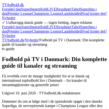
TVfodbold
.dk
Forside
I dag
Superligaen
Hold
LIVE
Resultater
Tabel
Superliga i
dag
Premier League
Champions League
Landsholdet
Hvad koster det?
Nyheder
✓ Uafhængig dansk guide — ingen betting, ingen reklame
Forside
I dag
Superligaen
Hold
LIVE
Resultater
Tabel
Superliga i
dag
Premier League
Champions League
Landsholdet
Hvad koster det?
Nyheder
TVfodbold.dk
/
Nyheder
/
Fodbold på TV i Danmark: Din komplette
guide til kanaler og streaming
tv-guide
Fodbold på TV i Danmark: Din komplette
guide til kanaler og streaming
Få overblik over de mange muligheder for at se dansk og
international topfodbold live i Danmark – fra kanaler til
streamingtjenester og generelle priser.
Udgivet
19. juni 2026
· TVfodbold.dk-redaktionen
Drømmer du om at følge med i de spændende opgør i den danske
Superliga, de nervepirrende kampe i Champions League eller den