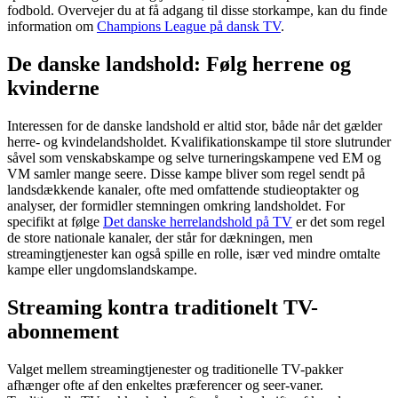
fodbold. Overvejer du at få adgang til disse storkampe, kan du finde
information om
Champions League på dansk TV
.
De danske landshold: Følg herrene og
kvinderne
Interessen for de danske landshold er altid stor, både når det gælder
herre- og kvindelandsholdet. Kvalifikationskampe til store slutrunder
såvel som venskabskampe og selve turneringskampene ved EM og
VM samler mange seere. Disse kampe bliver som regel sendt på
landsdækkende kanaler, ofte med omfattende studieoptakter og
analyser, der formidler stemningen omkring landsholdet. For
specifikt at følge
Det danske herrelandshold på TV
er det som regel
de store nationale kanaler, der står for dækningen, men
streamingtjenester kan også spille en rolle, især ved mindre omtalte
kampe eller ungdomslandskampe.
Streaming kontra traditionelt TV-
abonnement
Valget mellem streamingtjenester og traditionelle TV-pakker
afhænger ofte af den enkeltes præferencer og seer-vaner.