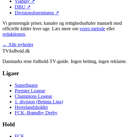
Viaplay
↗
DBU
↗
Divisionsforeningen
↗
Vi gennemgår priser, kanaler og rettighedsaftaler manuelt mod
officielle kilder hver uge. Læs mere om
vores metode
eller
redaktionen
.
← Alle nyheder
TVfodbold
.dk
Danmarks rene fodbold-TV-guide. Ingen betting, ingen reklame.
Ligaer
Superligaen
Premier League
Champions League
1. division (Betinia Liga)
Herrelandsholdet
FCK–Brøndby Derby
Hold
FCK