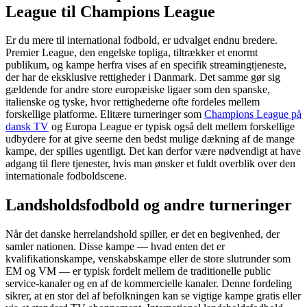
League til Champions League
Er du mere til international fodbold, er udvalget endnu bredere.
Premier League, den engelske topliga, tiltrækker et enormt
publikum, og kampe herfra vises af en specifik streamingtjeneste,
der har de eksklusive rettigheder i Danmark. Det samme gør sig
gældende for andre store europæiske ligaer som den spanske,
italienske og tyske, hvor rettighederne ofte fordeles mellem
forskellige platforme. Elitære turneringer som
Champions League på
dansk TV
og Europa League er typisk også delt mellem forskellige
udbydere for at give seerne den bedst mulige dækning af de mange
kampe, der spilles ugentligt. Det kan derfor være nødvendigt at have
adgang til flere tjenester, hvis man ønsker et fuldt overblik over den
internationale fodboldscene.
Landsholdsfodbold og andre turneringer
Når det danske herrelandshold spiller, er det en begivenhed, der
samler nationen. Disse kampe — hvad enten det er
kvalifikationskampe, venskabskampe eller de store slutrunder som
EM og VM — er typisk fordelt mellem de traditionelle public
service-kanaler og en af de kommercielle kanaler. Denne fordeling
sikrer, at en stor del af befolkningen kan se vigtige kampe gratis eller