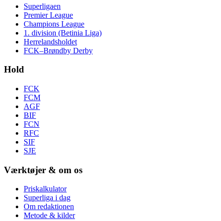
Superligaen
Premier League
Champions League
1. division (Betinia Liga)
Herrelandsholdet
FCK–Brøndby Derby
Hold
FCK
FCM
AGF
BIF
FCN
RFC
SIF
SJE
Værktøjer & om os
Priskalkulator
Superliga i dag
Om redaktionen
Metode & kilder