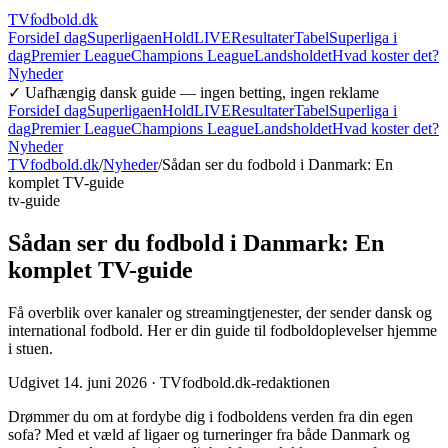
TVfodbold
.dk
Forside
I dag
Superligaen
Hold
LIVE
Resultater
Tabel
Superliga i
dag
Premier League
Champions League
Landsholdet
Hvad koster det?
Nyheder
✓ Uafhængig dansk guide — ingen betting, ingen reklame
Forside
I dag
Superligaen
Hold
LIVE
Resultater
Tabel
Superliga i
dag
Premier League
Champions League
Landsholdet
Hvad koster det?
Nyheder
TVfodbold.dk
/
Nyheder
/
Sådan ser du fodbold i Danmark: En
komplet TV-guide
tv-guide
Sådan ser du fodbold i Danmark: En
komplet TV-guide
Få overblik over kanaler og streamingtjenester, der sender dansk og
international fodbold. Her er din guide til fodboldoplevelser hjemme
i stuen.
Udgivet
14. juni 2026
· TVfodbold.dk-redaktionen
Drømmer du om at fordybe dig i fodboldens verden fra din egen
sofa? Med et væld af ligaer og turneringer fra både Danmark og