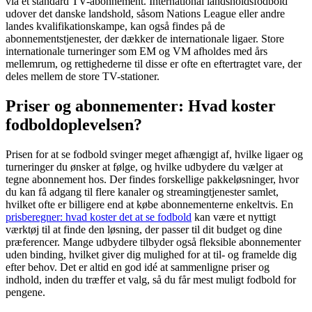
via et standard TV-abonnement. International landsholdsfodbold
udover det danske landshold, såsom Nations League eller andre
landes kvalifikationskampe, kan også findes på de
abonnementstjenester, der dækker de internationale ligaer. Store
internationale turneringer som EM og VM afholdes med års
mellemrum, og rettighederne til disse er ofte en eftertragtet vare, der
deles mellem de store TV-stationer.
Priser og abonnementer: Hvad koster
fodboldoplevelsen?
Prisen for at se fodbold svinger meget afhængigt af, hvilke ligaer og
turneringer du ønsker at følge, og hvilke udbydere du vælger at
tegne abonnement hos. Der findes forskellige pakkeløsninger, hvor
du kan få adgang til flere kanaler og streamingtjenester samlet,
hvilket ofte er billigere end at købe abonnementerne enkeltvis. En
prisberegner: hvad koster det at se fodbold
kan være et nyttigt
værktøj til at finde den løsning, der passer til dit budget og dine
præferencer. Mange udbydere tilbyder også fleksible abonnementer
uden binding, hvilket giver dig mulighed for at til- og framelde dig
efter behov. Det er altid en god idé at sammenligne priser og
indhold, inden du træffer et valg, så du får mest muligt fodbold for
pengene.