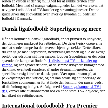
resten af verden er der rig mulighed for at slukke tørsten efter
fodbold. Men med så mange valgmuligheder kan det være svært at
navigere i udbuddet af TV-kanaler og streamingtjenester. Denne
guide giver dig et overblik over, hvor og hvordan du bedst ser
fodbold i Danmark.
Dansk ligafodbold: Superligaen og mere
Når det kommer til dansk ligafodbold, er det primært to udbydere,
der dominerer markedet for rettigheder. De deler typisk opgaverne
med at sende kampe fra den øverste hjemlige række. Dette sikrer, at
du kan følge med i topstriden, nedrykningskampen og alle de øvrige
opgør, der udspiller sig hver sæson. Udover Superligaen er der også
spændende kampe at finde fra
1. division på TV — kanaler og
kampe
, og her gælder det ofte, at de samme udbydere bidrager med
dækning, eventuelt suppleret af andre streamingtjenester, der
specialiserer sig i bredere dansk sport. Vær opmærksom på, at
pakkeløsninger kan variere, og det kan betale sig at undersøge de
forskellige abonnementer for at finde den løsning, der passer bedst
til dit forbrug og budget. At følge med i
Superliga-kampe på TV i
dag
kræver ofte et abonnement hos en af de store TV-udbydere, der
har sikret sig rettighederne.
International topfodbold: Fra Premier