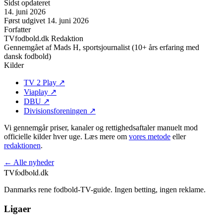
Sidst opdateret
14. juni 2026
Først udgivet
14. juni 2026
Forfatter
TVfodbold.dk Redaktion
Gennemgået af
Mads H, sportsjournalist (10+ års erfaring med
dansk fodbold)
Kilder
TV 2 Play
↗
Viaplay
↗
DBU
↗
Divisionsforeningen
↗
Vi gennemgår priser, kanaler og rettighedsaftaler manuelt mod
officielle kilder hver uge. Læs mere om
vores metode
eller
redaktionen
.
← Alle nyheder
TVfodbold
.dk
Danmarks rene fodbold-TV-guide. Ingen betting, ingen reklame.
Ligaer