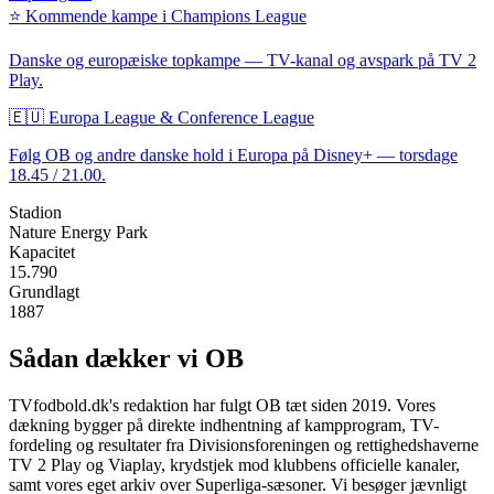
⭐ Kommende kampe i Champions League
Danske og europæiske topkampe — TV-kanal og avspark på TV 2
Play.
🇪🇺 Europa League & Conference League
Følg
OB
og andre danske hold i Europa på Disney+ — torsdage
18.45 / 21.00.
Stadion
Nature Energy Park
Kapacitet
15.790
Grundlagt
1887
Sådan dækker vi
OB
TVfodbold.dk's redaktion har fulgt
OB
tæt siden 2019. Vores
dækning bygger på direkte indhentning af kampprogram, TV-
fordeling og resultater fra Divisionsforeningen og rettighedshaverne
TV 2 Play og Viaplay, krydstjek mod klubbens officielle kanaler,
samt vores eget arkiv over Superliga-sæsoner. Vi besøger jævnligt