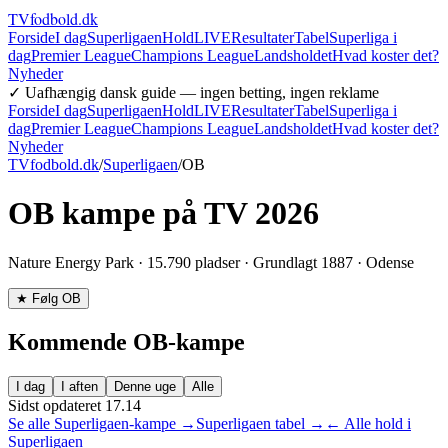
TVfodbold
.dk
Forside
I dag
Superligaen
Hold
LIVE
Resultater
Tabel
Superliga i
dag
Premier League
Champions League
Landsholdet
Hvad koster det?
Nyheder
✓ Uafhængig dansk guide — ingen betting, ingen reklame
Forside
I dag
Superligaen
Hold
LIVE
Resultater
Tabel
Superliga i
dag
Premier League
Champions League
Landsholdet
Hvad koster det?
Nyheder
TVfodbold.dk
/
Superligaen
/
OB
OB
kampe på TV 2026
Nature Energy Park
·
15.790
pladser · Grundlagt
1887
·
Odense
★ Følg
OB
Kommende
OB
-kampe
I dag
I aften
Denne uge
Alle
Sidst opdateret
17.14
Se alle Superligaen-kampe →
Superligaen tabel →
← Alle hold i
Superligaen