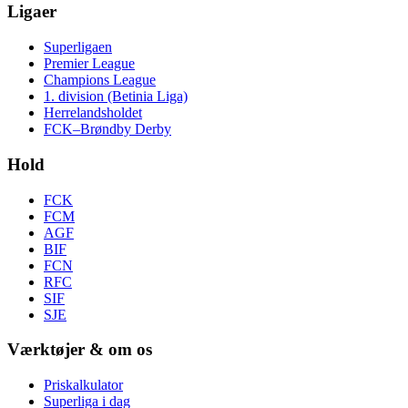
Ligaer
Superligaen
Premier League
Champions League
1. division (Betinia Liga)
Herrelandsholdet
FCK–Brøndby Derby
Hold
FCK
FCM
AGF
BIF
FCN
RFC
SIF
SJE
Værktøjer & om os
Priskalkulator
Superliga i dag