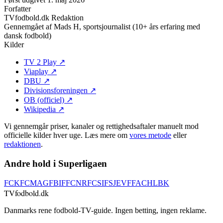
Forfatter
TVfodbold.dk Redaktion
Gennemgået af
Mads H, sportsjournalist (10+ års erfaring med
dansk fodbold)
Kilder
TV 2 Play
↗
Viaplay
↗
DBU
↗
Divisionsforeningen
↗
OB (officiel)
↗
Wikipedia
↗
Vi gennemgår priser, kanaler og rettighedsaftaler manuelt mod
officielle kilder hver uge. Læs mere om
vores metode
eller
redaktionen
.
Andre hold i Superligaen
FCK
FCM
AGF
BIF
FCN
RFC
SIF
SJE
VFF
ACH
LBK
TVfodbold
.dk
Danmarks rene fodbold-TV-guide. Ingen betting, ingen reklame.