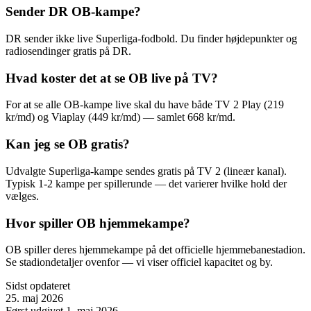
Sender DR OB-kampe?
DR sender ikke live Superliga-fodbold. Du finder højdepunkter og
radiosendinger gratis på DR.
Hvad koster det at se OB live på TV?
For at se alle OB-kampe live skal du have både TV 2 Play (219
kr/md) og Viaplay (449 kr/md) — samlet 668 kr/md.
Kan jeg se OB gratis?
Udvalgte Superliga-kampe sendes gratis på TV 2 (lineær kanal).
Typisk 1-2 kampe per spillerunde — det varierer hvilke hold der
vælges.
Hvor spiller OB hjemmekampe?
OB spiller deres hjemmekampe på det officielle hjemmebanestadion.
Se stadiondetaljer ovenfor — vi viser officiel kapacitet og by.
Sidst opdateret
25. maj 2026
Først udgivet
1. maj 2026