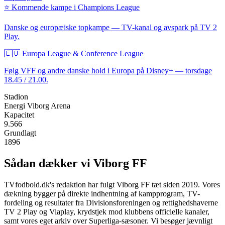
⭐ Kommende kampe i Champions League
Danske og europæiske topkampe — TV-kanal og avspark på TV 2
Play.
🇪🇺 Europa League & Conference League
Følg
VFF
og andre danske hold i Europa på Disney+ — torsdage
18.45 / 21.00.
Stadion
Energi Viborg Arena
Kapacitet
9.566
Grundlagt
1896
Sådan dækker vi
Viborg FF
TVfodbold.dk's redaktion har fulgt
Viborg FF
tæt siden 2019. Vores
dækning bygger på direkte indhentning af kampprogram, TV-
fordeling og resultater fra Divisionsforeningen og rettighedshaverne
TV 2 Play og Viaplay, krydstjek mod klubbens officielle kanaler,
samt vores eget arkiv over Superliga-sæsoner. Vi besøger jævnligt