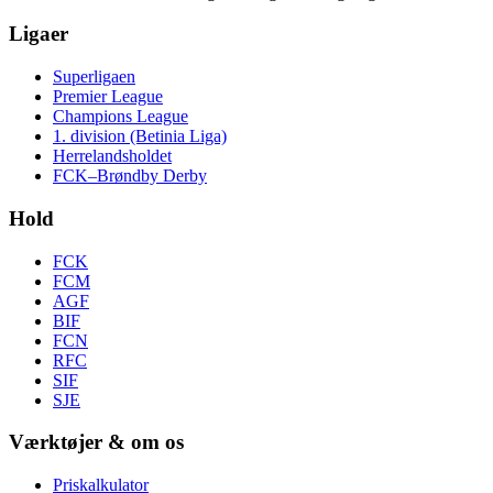
Ligaer
Superligaen
Premier League
Champions League
1. division (Betinia Liga)
Herrelandsholdet
FCK–Brøndby Derby
Hold
FCK
FCM
AGF
BIF
FCN
RFC
SIF
SJE
Værktøjer & om os
Priskalkulator