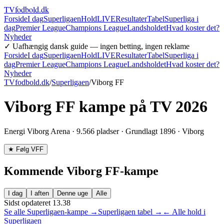
TVfodbold
.dk
Forside
I dag
Superligaen
Hold
LIVE
Resultater
Tabel
Superliga i
dag
Premier League
Champions League
Landsholdet
Hvad koster det?
Nyheder
✓ Uafhængig dansk guide — ingen betting, ingen reklame
Forside
I dag
Superligaen
Hold
LIVE
Resultater
Tabel
Superliga i
dag
Premier League
Champions League
Landsholdet
Hvad koster det?
Nyheder
TVfodbold.dk
/
Superligaen
/
Viborg FF
Viborg FF
kampe på TV 2026
Energi Viborg Arena
·
9.566
pladser · Grundlagt
1896
·
Viborg
★ Følg
VFF
Kommende
Viborg FF
-kampe
I dag
I aften
Denne uge
Alle
Sidst opdateret
13.38
Se alle Superligaen-kampe →
Superligaen tabel →
← Alle hold i
Superligaen