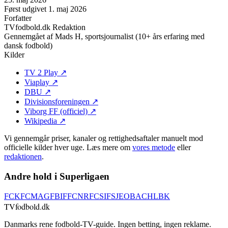
Først udgivet
1. maj 2026
Forfatter
TVfodbold.dk Redaktion
Gennemgået af
Mads H, sportsjournalist (10+ års erfaring med
dansk fodbold)
Kilder
TV 2 Play
↗
Viaplay
↗
DBU
↗
Divisionsforeningen
↗
Viborg FF (officiel)
↗
Wikipedia
↗
Vi gennemgår priser, kanaler og rettighedsaftaler manuelt mod
officielle kilder hver uge. Læs mere om
vores metode
eller
redaktionen
.
Andre hold i Superligaen
FCK
FCM
AGF
BIF
FCN
RFC
SIF
SJE
OB
ACH
LBK
TVfodbold
.dk
Danmarks rene fodbold-TV-guide. Ingen betting, ingen reklame.