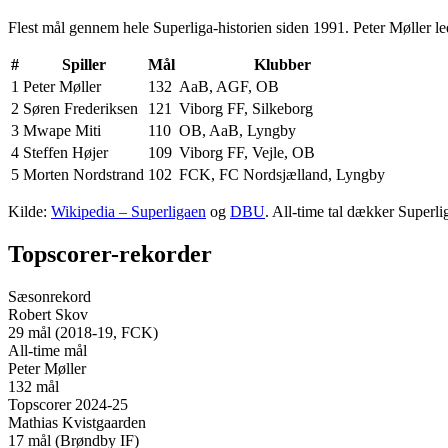
Flest mål gennem hele Superliga-historien siden 1991. Peter Møller le
#
Spiller
Mål
Klubber
1
Peter Møller
132
AaB, AGF, OB
2
Søren Frederiksen
121
Viborg FF, Silkeborg
3
Mwape Miti
110
OB, AaB, Lyngby
4
Steffen Højer
109
Viborg FF, Vejle, OB
5
Morten Nordstrand
102
FCK, FC Nordsjælland, Lyngby
Kilde:
Wikipedia – Superligaen
og
DBU
. All-time tal dækker Superl
Topscorer-rekorder
Sæsonrekord
Robert Skov
29 mål (2018-19, FCK)
All-time mål
Peter Møller
132 mål
Topscorer 2024-25
Mathias Kvistgaarden
17 mål (Brøndby IF)