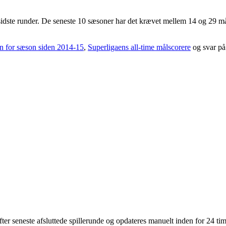
 sidste runder. De seneste 10 sæsoner har det krævet mellem 14 og 29 m
.
on for sæson siden 2014-15
,
Superligaens all-time målscorere
og svar på
efter seneste afsluttede spillerunde og opdateres manuelt inden for 24 tim