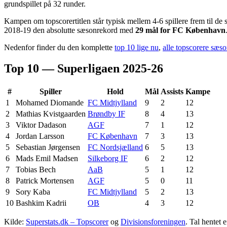
grundspillet på 32 runder.
Kampen om topscorertitlen står typisk mellem 4-6 spillere frem til de
2018-19 den absolutte sæsonrekord med
29 mål for FC København
Nedenfor finder du den komplette
top 10 lige nu
,
alle topscorere sæs
Top 10 — Superligaen
2025-26
#
Spiller
Hold
Mål
Assists
Kampe
1
Mohamed Diomande
FC Midtjylland
9
2
12
2
Mathias Kvistgaarden
Brøndby IF
8
4
13
3
Viktor Dadason
AGF
7
1
12
4
Jordan Larsson
FC København
7
3
13
5
Sebastian Jørgensen
FC Nordsjælland
6
5
13
6
Mads Emil Madsen
Silkeborg IF
6
2
12
7
Tobias Bech
AaB
5
1
12
8
Patrick Mortensen
AGF
5
0
11
9
Sory Kaba
FC Midtjylland
5
2
13
10
Bashkim Kadrii
OB
4
3
12
Kilde:
Superstats.dk – Topscorer
og
Divisionsforeningen
. Tal hentet 