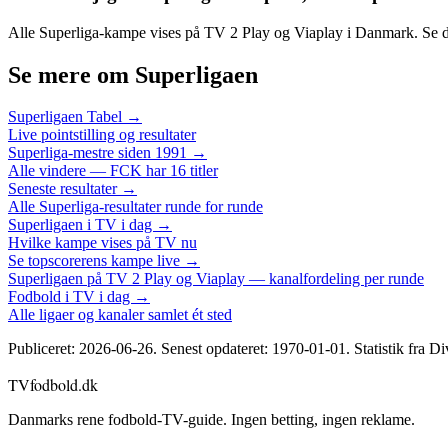
Alle Superliga-kampe vises på TV 2 Play og Viaplay i Danmark. Se d
Se mere om Superligaen
Superligaen Tabel →
Live pointstilling og resultater
Superliga-mestre siden 1991 →
Alle vindere — FCK har 16 titler
Seneste resultater →
Alle Superliga-resultater runde for runde
Superligaen i TV i dag →
Hvilke kampe vises på TV nu
Se topscorerens kampe live →
Superligaen på TV 2 Play og Viaplay — kanalfordeling per runde
Fodbold i TV i dag →
Alle ligaer og kanaler samlet ét sted
Publiceret:
2026-06-26
. Senest opdateret:
1970-01-01
. Statistik fra D
TVfodbold
.dk
Danmarks rene fodbold-TV-guide. Ingen betting, ingen reklame.