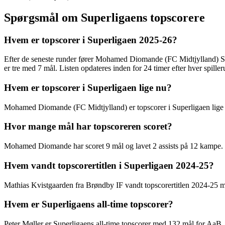
Spørgsmål om Superligaens topscorere
Hvem er topscorer i Superligaen 2025-26?
Efter de seneste runder fører Mohamed Diomande (FC Midtjylland) S
er tre med 7 mål. Listen opdateres inden for 24 timer efter hver spille
Hvem er topscorer i Superligaen lige nu?
Mohamed Diomande (FC Midtjylland) er topscorer i Superligaen lige 
Hvor mange mål har topscoreren scoret?
Mohamed Diomande har scoret 9 mål og lavet 2 assists på 12 kampe. 
Hvem vandt topscorertitlen i Superligaen 2024-25?
Mathias Kvistgaarden fra Brøndby IF vandt topscorertitlen 2024-25 
Hvem er Superligaens all-time topscorer?
Peter Møller er Superligaens all-time topscorer med 132 mål for Aa