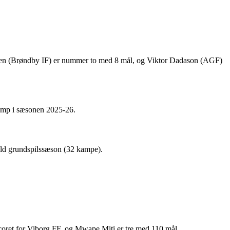
rden (Brøndby IF) er nummer to med 8 mål, og Viktor Dadason (AGF)
kamp i sæsonen 2025-26.
uld grundspilssæson (32 kampe).
oret for Viborg FF, og Mwape Miti er tre med 110 mål.