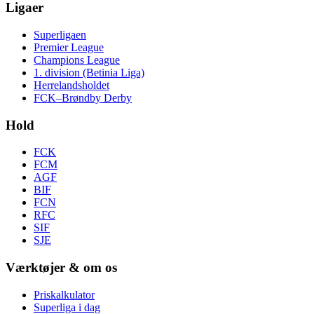
Ligaer
Superligaen
Premier League
Champions League
1. division (Betinia Liga)
Herrelandsholdet
FCK–Brøndby Derby
Hold
FCK
FCM
AGF
BIF
FCN
RFC
SIF
SJE
Værktøjer & om os
Priskalkulator
Superliga i dag