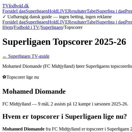
TVfodbold
.dk
Forside
I dag
Superligaen
Hold
LIVE
Resultater
Tabel
Superliga i dag
Pre
✓ Uafhængig dansk guide — ingen betting, ingen reklame
Forside
I dag
Superligaen
Hold
LIVE
Resultater
Tabel
Superliga i dag
Pre
Hjem
/
Fodbold i TV
/
Superligaen
/
Topscorer
Superligaen Topscorer
2025-26
← Superligaen TV-guide
Mohamed Diomande
(
FC Midtjylland
) fører Superligaens topscorerl
⚽
Topscorer lige nu
Mohamed Diomande
FC Midtjylland
—
9
mål,
2
assists på
12
kampe i sæsonen
2025-26
.
Hvem er topscorer i Superligaen lige nu?
Mohamed Diomande
fra
FC Midtjylland
er topscorer i Superligaen