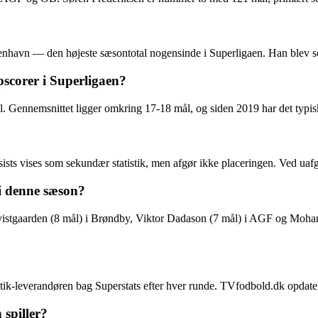
havn — den højeste sæsontotal nogensinde i Superligaen. Han blev so
pscorer i Superligaen?
 Gennemsnittet ligger omkring 17-18 mål, og siden 2019 har det typisk 
sists vises som sekundær statistik, men afgør ikke placeringen. Ved uaf
i denne sæson?
vistgaarden (8 mål) i Brøndby, Viktor Dadason (7 mål) i AGF og Moha
stik-leverandøren bag Superstats efter hver runde. TVfodbold.dk opdatere
spiller?