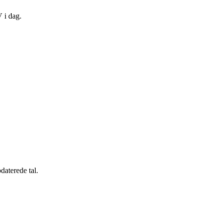
 i dag.
pdaterede tal.