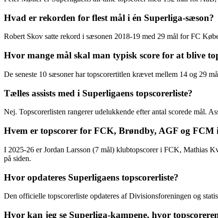
Hvad er rekorden for flest mål i én Superliga-sæson?
Robert Skov satte rekord i sæsonen 2018-19 med 29 mål for FC Køben
Hvor mange mål skal man typisk score for at blive to
De seneste 10 sæsoner har topscorertitlen krævet mellem 14 og 29 mål.
Tælles assists med i Superligaens topscorerliste?
Nej. Topscorerlisten rangerer udelukkende efter antal scorede mål. As
Hvem er topscorer for FCK, Brøndby, AGF og FCM 
I 2025-26 er Jordan Larsson (7 mål) klubtopscorer i FCK, Mathias K
på siden.
Hvor opdateres Superligaens topscorerliste?
Den officielle topscorerliste opdateres af Divisionsforeningen og stati
Hvor kan jeg se Superliga-kampene, hvor topscoreren 