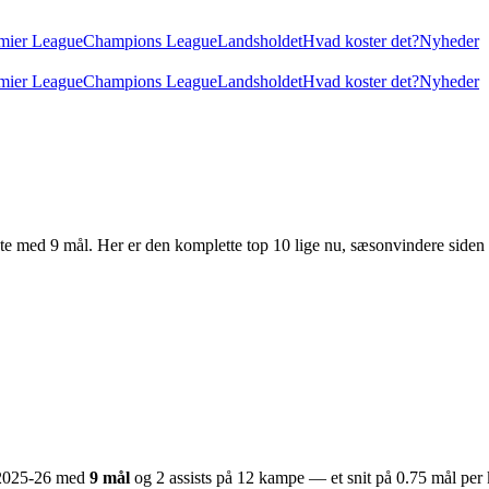
mier League
Champions League
Landsholdet
Hvad koster det?
Nyheder
mier League
Champions League
Landsholdet
Hvad koster det?
Nyheder
iste med
9
mål. Her er den komplette top 10 lige nu, sæsonvindere siden
2025-26
med
9
mål
og
2
assists på
12
kampe — et snit på
0.75
mål per 