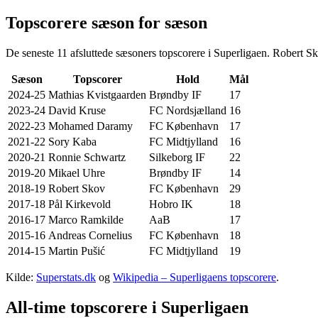
Topscorere sæson for sæson
De seneste 11 afsluttede sæsoners topscorere i Superligaen. Robert
Sæson
Topscorer
Hold
Mål
2024-25
Mathias Kvistgaarden
Brøndby IF
17
2023-24
David Kruse
FC Nordsjælland
16
2022-23
Mohamed Daramy
FC København
17
2021-22
Sory Kaba
FC Midtjylland
16
2020-21
Ronnie Schwartz
Silkeborg IF
22
2019-20
Mikael Uhre
Brøndby IF
14
2018-19
Robert Skov
FC København
29
2017-18
Pål Kirkevold
Hobro IK
18
2016-17
Marco Ramkilde
AaB
17
2015-16
Andreas Cornelius
FC København
18
2014-15
Martin Pušić
FC Midtjylland
19
Kilde:
Superstats.dk
og
Wikipedia – Superligaens topscorere
.
All-time topscorere i Superligaen