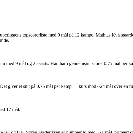
uperligaens topscorerliste med 9 mål på 12 kampe. Mathias Kvistgaa
runde.
nu med 9 mål og 2 assists. Han har i gennemsnit scoret 0.75 mål per 
Det giver et snit på 0.75 mål per kamp — kurs mod ~24 mål over en f
med 17 mål.
B, AGF og OB. Søren Frederiksen er nummer to med 121 mål, primært sc