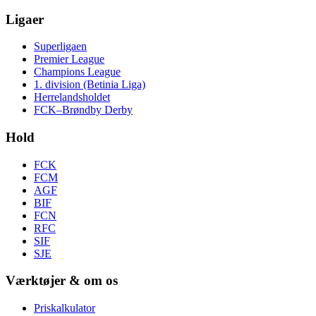
Ligaer
Superligaen
Premier League
Champions League
1. division (Betinia Liga)
Herrelandsholdet
FCK–Brøndby Derby
Hold
FCK
FCM
AGF
BIF
FCN
RFC
SIF
SJE
Værktøjer & om os
Priskalkulator