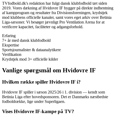
TVfodbold.dk's redaktion har fulgt dansk klubfodbold tæt siden
2019. Vores dækning af
Hvidovre IF
bygger på direkte indhentning
af kampprogram og resultater fra Divisionsforeningen, krydstjek
mod klubbens officielle kanaler, samt vores eget arkiv over Betinia
Liga-sæsoner. Vi besøger jævnligt
Pro Ventilation Arena
for at
verificere kapacitet, faciliteter og adgangsforhold.
Erfaring
7+ år med dansk klubfodbold
Ekspertise
Sportsjournalister & dataanalytikere
Verifikation
Krydstjek mod 3+ officielle kilder
Vanlige spørgsmål om Hvidovre IF
Hvilken række spiller Hvidovre IF i?
Hvidovre IF spiller i sæson 2025/26 i 1. division — kendt som
Betinia Liga efter hovedsponsoren. Det er Danmarks næstbedste
fodboldrække, lige under Superligaen.
Vises Hvidovre IF-kampe på TV?