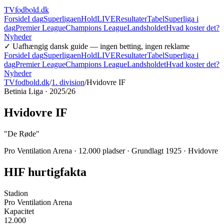
TVfodbold
.dk
Forside
I dag
Superligaen
Hold
LIVE
Resultater
Tabel
Superliga i
dag
Premier League
Champions League
Landsholdet
Hvad koster det?
Nyheder
✓ Uafhængig dansk guide — ingen betting, ingen reklame
Forside
I dag
Superligaen
Hold
LIVE
Resultater
Tabel
Superliga i
dag
Premier League
Champions League
Landsholdet
Hvad koster det?
Nyheder
TVfodbold.dk
/
1. division
/
Hvidovre IF
Betinia Liga · 2025/26
Hvidovre IF
"
De Røde
"
Pro Ventilation Arena
·
12.000
pladser · Grundlagt
1925
·
Hvidovre
HIF
hurtigfakta
Stadion
Pro Ventilation Arena
Kapacitet
12.000