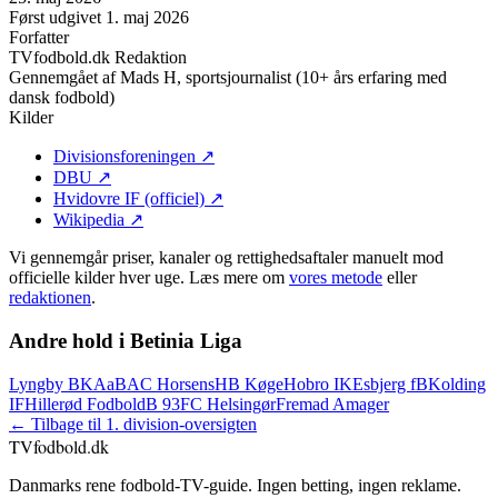
Først udgivet
1. maj 2026
Forfatter
TVfodbold.dk Redaktion
Gennemgået af
Mads H, sportsjournalist (10+ års erfaring med
dansk fodbold)
Kilder
Divisionsforeningen
↗
DBU
↗
Hvidovre IF (officiel)
↗
Wikipedia
↗
Vi gennemgår priser, kanaler og rettighedsaftaler manuelt mod
officielle kilder hver uge. Læs mere om
vores metode
eller
redaktionen
.
Andre hold i Betinia Liga
Lyngby BK
AaB
AC Horsens
HB Køge
Hobro IK
Esbjerg fB
Kolding
IF
Hillerød Fodbold
B 93
FC Helsingør
Fremad Amager
← Tilbage til 1. division-oversigten
TVfodbold
.dk
Danmarks rene fodbold-TV-guide. Ingen betting, ingen reklame.