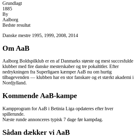
Grundlagt
1885
By
Aalborg
Bedste resultat
Danske mestre 1995, 1999, 2008, 2014
Om
AaB
Aalborg Boldspilklub er en af Danmarks største og mest succesfulde
klubber med fire danske mesterskaber og tre pokaltitler. Efter
nedrykningen fra Superligaen kæmper AaB nu om hurtig
tilbagevenden — klubben har en stor fanskare og et stærkt akademi i
Nordjylland.
Kommende
AaB
-kampe
Kampprogram for
AaB
i Betinia Liga opdateres efter hver
spillerunde.
Næste runde annonceres typisk 7 dage før kampdag.
Sådan dækker vi
AaB