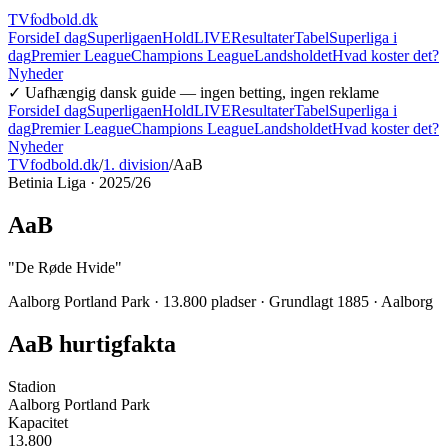
TVfodbold
.dk
Forside
I dag
Superligaen
Hold
LIVE
Resultater
Tabel
Superliga i
dag
Premier League
Champions League
Landsholdet
Hvad koster det?
Nyheder
✓ Uafhængig dansk guide — ingen betting, ingen reklame
Forside
I dag
Superligaen
Hold
LIVE
Resultater
Tabel
Superliga i
dag
Premier League
Champions League
Landsholdet
Hvad koster det?
Nyheder
TVfodbold.dk
/
1. division
/
AaB
Betinia Liga · 2025/26
AaB
"
De Røde Hvide
"
Aalborg Portland Park
·
13.800
pladser · Grundlagt
1885
·
Aalborg
AaB
hurtigfakta
Stadion
Aalborg Portland Park
Kapacitet
13.800