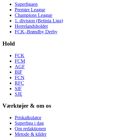
Superligaen
Premier League
Champions League
1. division (Betinia Liga)
Herrelandsholdet
FCK–Brøndby Derby
Hold
FCK
FCM
AGF
BIF
FCN
RFC
SIF
SJE
Værktøjer & om os
Priskalkulator
Superliga i dag
Om redaktionen
Metode & kilder