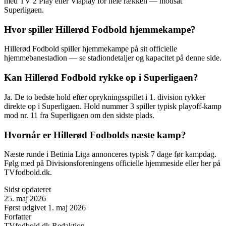
med TV 2 Play eller Viaplay for hele rækken — modsat
Superligaen.
Hvor spiller Hillerød Fodbold hjemmekampe?
Hillerød Fodbold spiller hjemmekampe på sit officielle
hjemmebanestadion — se stadiondetaljer og kapacitet på denne side.
Kan Hillerød Fodbold rykke op i Superligaen?
Ja. De to bedste hold efter oprykningsspillet i 1. division rykker
direkte op i Superligaen. Hold nummer 3 spiller typisk playoff-kamp
mod nr. 11 fra Superligaen om den sidste plads.
Hvornår er Hillerød Fodbolds næste kamp?
Næste runde i Betinia Liga annonceres typisk 7 dage før kampdag.
Følg med på Divisionsforeningens officielle hjemmeside eller her på
TVfodbold.dk.
Sidst opdateret
25. maj 2026
Først udgivet
1. maj 2026
Forfatter
TVfodbold.dk Redaktion