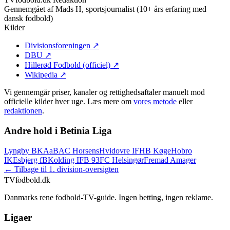
Gennemgået af
Mads H, sportsjournalist (10+ års erfaring med
dansk fodbold)
Kilder
Divisionsforeningen
↗
DBU
↗
Hillerød Fodbold (officiel)
↗
Wikipedia
↗
Vi gennemgår priser, kanaler og rettighedsaftaler manuelt mod
officielle kilder hver uge. Læs mere om
vores metode
eller
redaktionen
.
Andre hold i Betinia Liga
Lyngby BK
AaB
AC Horsens
Hvidovre IF
HB Køge
Hobro
IK
Esbjerg fB
Kolding IF
B 93
FC Helsingør
Fremad Amager
← Tilbage til 1. division-oversigten
TVfodbold
.dk
Danmarks rene fodbold-TV-guide. Ingen betting, ingen reklame.
Ligaer