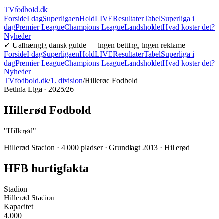
TVfodbold
.dk
Forside
I dag
Superligaen
Hold
LIVE
Resultater
Tabel
Superliga i
dag
Premier League
Champions League
Landsholdet
Hvad koster det?
Nyheder
✓ Uafhængig dansk guide — ingen betting, ingen reklame
Forside
I dag
Superligaen
Hold
LIVE
Resultater
Tabel
Superliga i
dag
Premier League
Champions League
Landsholdet
Hvad koster det?
Nyheder
TVfodbold.dk
/
1. division
/
Hillerød Fodbold
Betinia Liga · 2025/26
Hillerød Fodbold
"
Hillerød
"
Hillerød Stadion
·
4.000
pladser · Grundlagt
2013
·
Hillerød
HFB
hurtigfakta
Stadion
Hillerød Stadion
Kapacitet
4.000