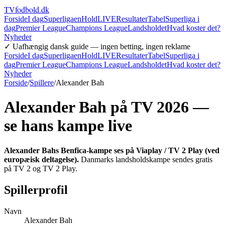
TVfodbold
.dk
Forside
I dag
Superligaen
Hold
LIVE
Resultater
Tabel
Superliga i
dag
Premier League
Champions League
Landsholdet
Hvad koster det?
Nyheder
✓ Uafhængig dansk guide — ingen betting, ingen reklame
Forside
I dag
Superligaen
Hold
LIVE
Resultater
Tabel
Superliga i
dag
Premier League
Champions League
Landsholdet
Hvad koster det?
Nyheder
Forside
/
Spillere
/
Alexander Bah
Alexander Bah
på TV 2026 —
se hans kampe live
Alexander Bah
s
Benfica
-kampe ses på
Viaplay / TV 2 Play (ved
europæisk deltagelse)
.
Danmarks landsholdskampe sendes gratis
på TV 2 og TV 2 Play.
Spillerprofil
Navn
Alexander Bah