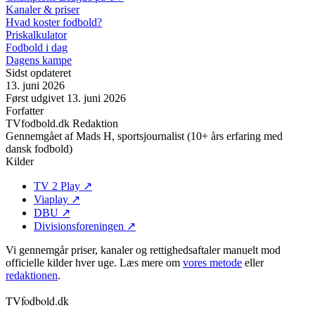
Kanaler & priser
Hvad koster fodbold?
Priskalkulator
Fodbold i dag
Dagens kampe
Sidst opdateret
13. juni 2026
Først udgivet
13. juni 2026
Forfatter
TVfodbold.dk Redaktion
Gennemgået af
Mads H, sportsjournalist (10+ års erfaring med
dansk fodbold)
Kilder
TV 2 Play
↗
Viaplay
↗
DBU
↗
Divisionsforeningen
↗
Vi gennemgår priser, kanaler og rettighedsaftaler manuelt mod
officielle kilder hver uge. Læs mere om
vores metode
eller
redaktionen
.
TVfodbold
.dk