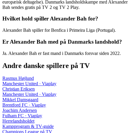
europæisk deltagelse). Danmarks landsholdskampe med Alexander
Bah sendes gratis på TV 2 og TV 2 Play.
Hvilket hold spiller Alexander Bah for?
Alexander Bah spiller for Benfica i Primeira Liga (Portugal).
Er Alexander Bah med på Danmarks landshold?
Ja. Alexander Bah er fast mand i Danmarks forsvar siden 2022.
Andre danske spillere på TV
Rasmus Højlund
Manchester United
·
Viaplay
Christian Eriksen
Manchester United
·
Viaplay
Mikkel Damsgaard
Brentford FC
·
Viaplay
Joachim Andersen
Fulham FC
·
Viaplay
Herrelandsholdet
Kampprogram & TV-guide
Champions League på TV