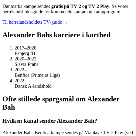
Danmarks kampe sendes
gratis på TV 2 og TV 2 Play
. Se vores
herrelandsholdsguide for kommende kampe og kampprogram.
Til herrelandsholdets TV-guide →
Alexander Bah
s karriere i korthed
2017–2020
Esbjerg fB
2020–2022
Slavia Praha
2022–
Benfica (Primeira Liga)
2022–
Dansk A-landshold
Ofte stillede spørgsmål om Alexander
Bah
Hvilken kanal sender Alexander Bah?
Alexander Bahs Benfica-kampe sendes på Viaplay / TV 2 Play (ved