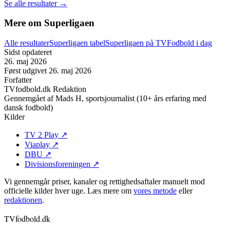
Se alle resultater →
Mere om Superligaen
Alle resultater
Superligaen tabel
Superligaen på TV
Fodbold i dag
Sidst opdateret
26. maj 2026
Først udgivet
26. maj 2026
Forfatter
TVfodbold.dk Redaktion
Gennemgået af
Mads H, sportsjournalist (10+ års erfaring med
dansk fodbold)
Kilder
TV 2 Play
↗
Viaplay
↗
DBU
↗
Divisionsforeningen
↗
Vi gennemgår priser, kanaler og rettighedsaftaler manuelt mod
officielle kilder hver uge. Læs mere om
vores metode
eller
redaktionen
.
TVfodbold
.dk