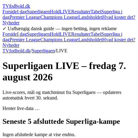
TVfodbold
.dk
Forside
I dag
Superligaen
Hold
LIVE
Resultater
Tabel
Superliga i
dag
Premier League
Champions League
Landsholdet
Hvad koster det?
Nyheder
✓ Uafhængig dansk guide — ingen betting, ingen reklame
Forside
I dag
Superligaen
Hold
LIVE
Resultater
Tabel
Superliga i
dag
Premier League
Champions League
Landsholdet
Hvad koster det?
Nyheder
TVfodbold.dk
/
Superligaen
/
LIVE
Superligaen LIVE –
fredag 7.
august 2026
Live-scores, mål og matchminut fra Superligaen — opdateres
automatisk hvert 30. sekund.
Henter live-data …
Seneste 5 afsluttede Superliga-kampe
Ingen afsluttede kampe at vise endnu.